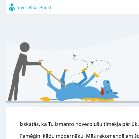
Izskatās, ka Tu izmanto novecojušu tīmekļa pārlūk
Pamēģini kādu modernāku. Mēs rekomendējam šo