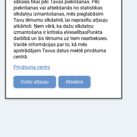
sāksies tikai pēc Tavas piekrišanas. Pēc
piekrišanas vai atteikšanās no statistikas
sīkdatņu izmantošanas, mēs pieglabāsim
Tavu lēmumu sīkdatnē, lai neprasītu atļauju
atkārtoti. Ņem vērā, ka dažu sīkdatņu
izmantošana ir kritiska eVeselībasPunkta
darbībā un šis lēmums uz tiem neattieksies.
Vairāk informācijas par to, kā mēs
apstrādājam Tavus datus meklē privātuma
centrā.
Privātuma centrs
Dodu atļauju
Atsakos